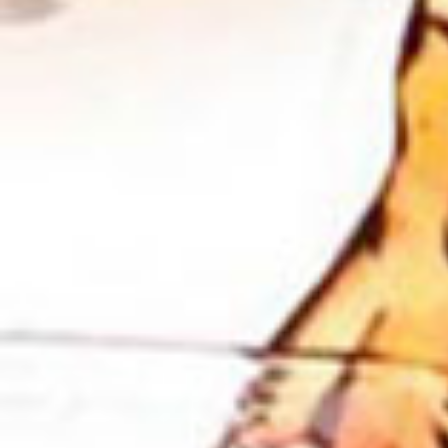
TREND TOPIC
polibibite
miscelazione futurista
cockTales
grappa
partesaperlabirra
Premio Birra Moretti Gran Cru
storia della birra
sostenibilità
caffè
vodka
OpenWine
eventi ho.re.ca.
gin
champagne
whiskey
rum
mezcal
Mondiali drinKing
alfabetodelbar
aperitivo
viaggio nel tempo
spuntini digitali
cocktail
pizza