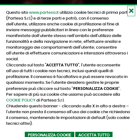
due nuovi lanci Liq.ID
Questo sito
www.partesa.it
utilizza cookie tecnici di prima parte
(Partesa S.r.l.) e di terze parti e potrà, con il consenso
dell’utente, utilizzare anche cookie di profilazione al fine di
inviare messaggi pubblicitari in linea con le preferenze
manifestate dall’utente stesso nell’ambito dell’utilizzo delle
funzionalità e della navigazione in rete; effettuare analisi e
monitoraggio dei comportamenti dell’utente; consentire
all’utente di effettuare comunicazioni e interazioni attraverso i
social.
ACCETTA TUTTO
Cliccando sul tasto "
", l’utente acconsente
all’uso di tutti i cookie non tecnici, inclusi quindi quelli di
profilazione. Il consenso è facoltativo e può essere revocato in
qualsiasi momento. Se l’utente desidera gestire le proprie
PERSONALIZZA COOKIE
preferenze può cliccare sul tasto “
”.
Per sapere di più sui cookie che usiamo può accedere alla
COOKIE POLICY
di Partesa S.r.l.
Chiudendo questo banner - cliccando sulla X in alto a destra –
Le regole del servizio perfetto: l'arte della
PARTESA Srl
l’utente non presta il consenso all’uso dei cookie che richiedono
spillatura
Seguici su
il consenso, mantenendo le impostazioni di default (solo cookie
tecnici attivi).
PERSONALIZZA COOKIE
ACCETTA TUTTO