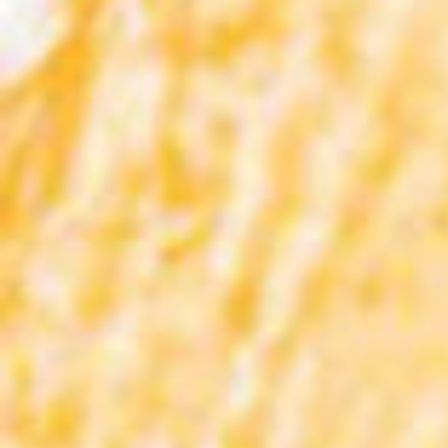
Condividi su
Campari è un classico contemporaneo e
carismatico che ha mantenuto nel corso
degli anni la sua formula originale. La
creazione di Campari è il risultato del
talento di Gaspare Campari, fondatore
dell’azienda. I suoi esperimenti per
inventare nuove bevande a Novara, nel
1860, hanno portato ad una ricetta che
ancora oggi rimane un segreto noto solo a
pochissime persone responsabili del
processo di produzione.
Il colore rosso vibrante, l’aroma intenso e il
distintivo gusto amaro lo rendono
estremamente versatile, e la base di alcuni
dei più famosi cocktail al mondo tra cui il
Campari Spritz, un cocktail da aperitivo dal