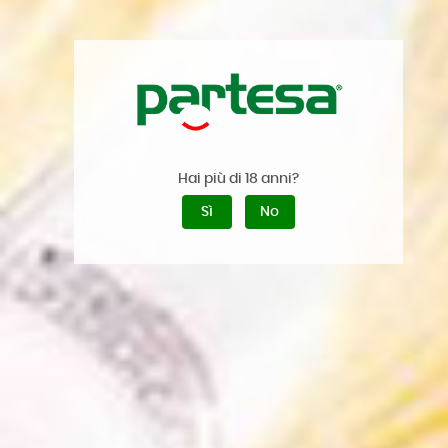
l’alto.
Completare il drink con una fettina di
arancia, per regalare al drink una
profumazione più agrumata che esalti le
caratteristiche di Campari, aggiungere
anche il peel di arancia.
#campari
#aperitivo
Hai più di 18 anni?
#partesaperglispirits
Sì
No
GALLERY