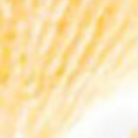
gusto pieno e appagante, arricchito dalle
inconfondibili note aromatiche e frizzanti
del prosecco.
Ricetta: - 2 parti Campari – 1 parte Soda – 3
parti Prosecco
Preparazione:
Colmare un calice da vino di ghiaccio in
cubi
Versare gli ingredienti nell’ordine: iniziare
versando (3 parti) 90ml di prosecco,
successivamente aggiungere (2 parti) 60ml
di Campari Bitter con l’aiuto di un dosatore,
infine aggiungere uno spruzzo di soda o selz
(1 parte/30ml) utilizzando un sifone o
dell’acqua sodata in bottiglietta.
Miscelare il drink con l’aiuto di un bar spoon
per amalgamare gli ingredienti in maniera
corretta, con un movimento dal basso verso