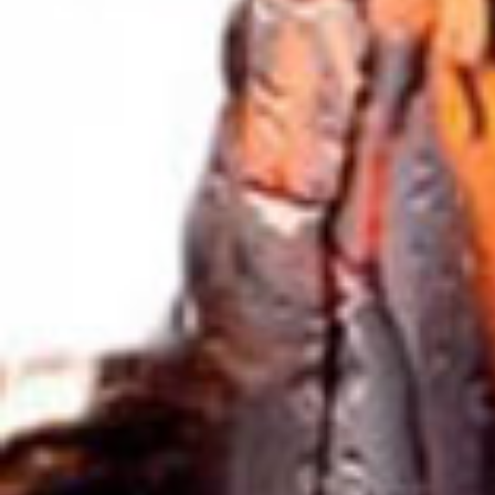
vermouth
eccellenze a tavola
partesaracconta
partesaperglispirits
martini
whisky
storiedicocktail
storie di cocktail
#partesaperglispirits
Potrebbe interessarti anche...